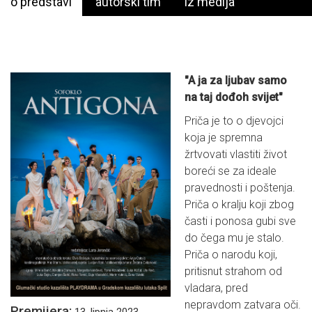
o predstavi
autorski tim
iz medija
"A ja za ljubav samo
na taj dođoh svijet"
Priča je to o djevojci
koja je spremna
žrtvovati vlastiti život
boreći se za ideale
pravednosti i poštenja.
Priča o kralju koji zbog
časti i ponosa gubi sve
do čega mu je stalo.
Priča o narodu koji,
pritisnut strahom od
vladara, pred
nepravdom zatvara oči.
Premijera:
13. lipnja 2023.