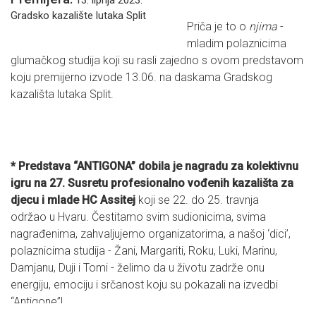
Gradsko kazalište lutaka Split
Priča je to o
njima
-
mladim polaznicima
glumačkog studija koji su rasli zajedno s ovom predstavom
koju premijerno izvode 13.06. na daskama Gradskog
kazališta lutaka Split.
* Predstava “ANTIGONA” dobila je nagradu za kolektivnu
igru na 27. Susretu profesionalno vođenih kazališta za
djecu i mlade HC Assitej
koji se 22. do 25. travnja
održao u Hvaru. Čestitamo svim sudionicima, svima
nagrađenima, zahvaljujemo organizatorima, a našoj ‘dici’,
polaznicima studija - Žani, Margariti, Roku, Luki, Marinu,
Damjanu, Duji i Tomi - želimo da u životu zadrže onu
energiju, emociju i srčanost koju su pokazali na izvedbi
“Antigone”!